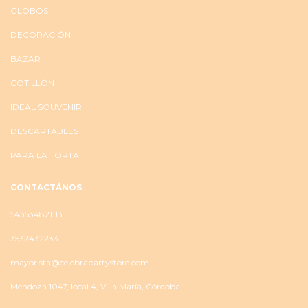
GLOBOS
DECORACIÓN
BAZAR
COTILLÓN
IDEAL SOUVENIR
DESCARTABLES
PARA LA TORTA
CONTACTÁNOS
543534821113
3532432233
mayorista@celebrapartystore.com
Mendoza 1047, local 4, Villa María, Córdoba.