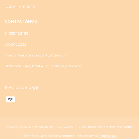
PARA LA TORTA
CONTACTÁNOS
543534821113
3532432233
mayorista@celebrapartystore.com
Mendoza 1047, local 4, Villa María, Córdoba.
Medios de pago
Copyright CELEBRA Mayorista - 27372878911 - 2026. Todos los derechos reservados.
Defensa de las y los consumidores. Para reclamos
ingresá acá.