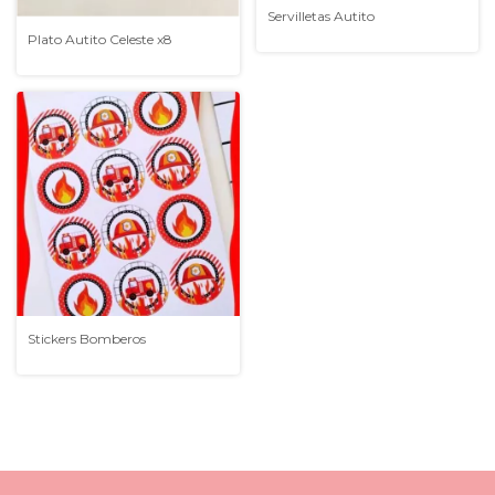
Servilletas Autito
Plato Autito Celeste x8
Stickers Bomberos