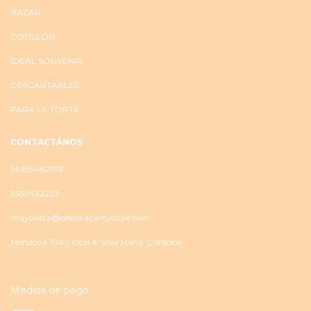
BAZAR
COTILLÓN
IDEAL SOUVENIR
DESCARTABLES
PARA LA TORTA
CONTACTÁNOS
543534821113
3532432233
mayorista@celebrapartystore.com
Mendoza 1047, local 4, Villa María, Córdoba.
Medios de pago