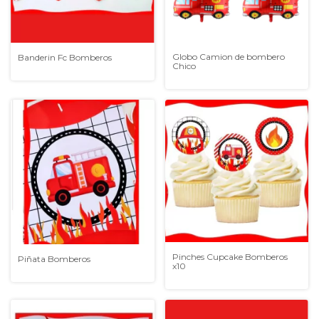
Globo Camion de bombero
Banderin Fc Bomberos
Chico
Pinches Cupcake Bomberos
Piñata Bomberos
x10