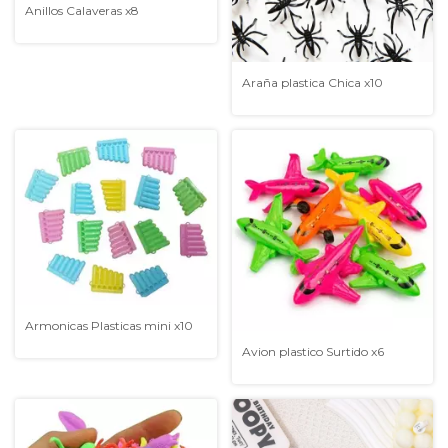
Anillos Calaveras x8
Araña plastica Chica x10
Armonicas Plasticas mini x10
Avion plastico Surtido x6