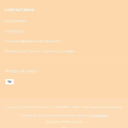
CONTACTÁNOS
543534821113
3532432233
mayorista@celebrapartystore.com
Mendoza 1047, local 4, Villa María, Córdoba.
Medios de pago
Copyright CELEBRA Mayorista - 27372878911 - 2026. Todos los derechos reservados.
Defensa de las y los consumidores. Para reclamos
ingresá acá.
Botón de arrepentimiento