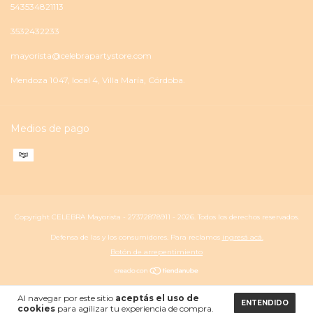
543534821113
3532432233
mayorista@celebrapartystore.com
Mendoza 1047, local 4, Villa María, Córdoba.
Medios de pago
Copyright CELEBRA Mayorista - 27372878911 - 2026. Todos los derechos reservados.
Defensa de las y los consumidores. Para reclamos
ingresá acá.
Botón de arrepentimiento
Al navegar por este sitio
aceptás el uso de
ENTENDIDO
cookies
para agilizar tu experiencia de compra.