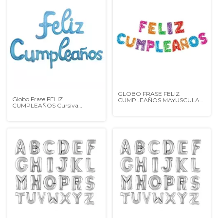
GLOBO FRASE FELIZ
Globo Frase FELIZ
CUMPLEAÑOS MAYUSCULA
CUMPLEAÑOS Cursiva
MULTICOLOR con corazones
CELESTE