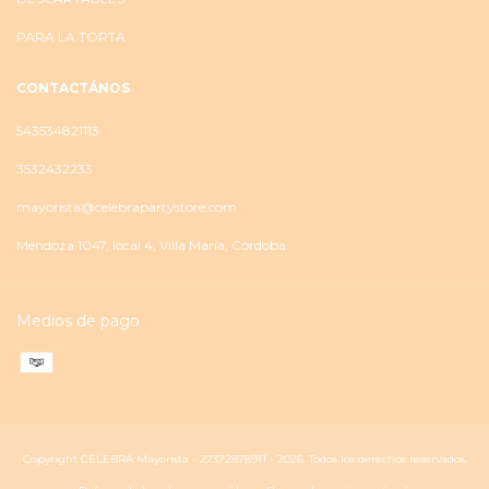
PARA LA TORTA
CONTACTÁNOS
543534821113
3532432233
mayorista@celebrapartystore.com
Mendoza 1047, local 4, Villa María, Córdoba.
Medios de pago
Copyright CELEBRA Mayorista - 27372878911 - 2026. Todos los derechos reservados.