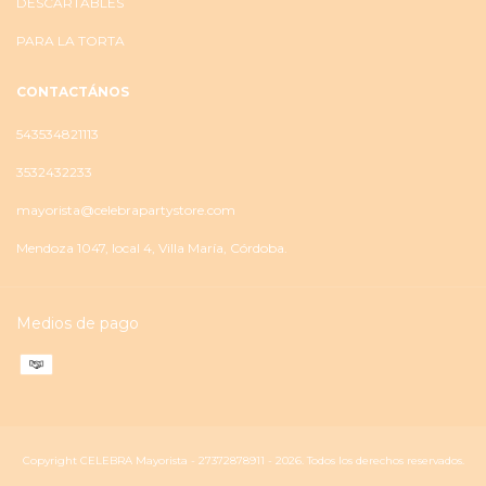
DESCARTABLES
PARA LA TORTA
CONTACTÁNOS
543534821113
3532432233
mayorista@celebrapartystore.com
Mendoza 1047, local 4, Villa María, Córdoba.
Medios de pago
Copyright CELEBRA Mayorista - 27372878911 - 2026. Todos los derechos reservados.