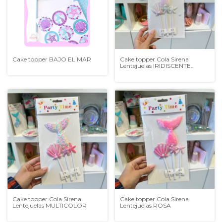
Cake topper BAJO EL MAR
Cake topper Cola Sirena
Lentejuelas IRIDISCENTE
BLANCO
Cake topper Cola Sirena
Cake topper Cola Sirena
Lentejuelas MULTICOLOR
Lentejuelas ROSA