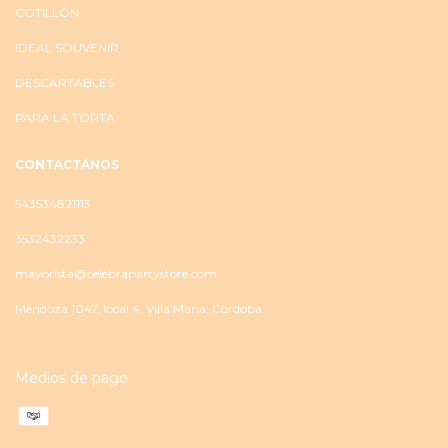
COTILLÓN
IDEAL SOUVENIR
DESCARTABLES
PARA LA TORTA
CONTACTÁNOS
543534821113
3532432233
mayorista@celebrapartystore.com
Mendoza 1047, local 4, Villa María, Córdoba.
Medios de pago