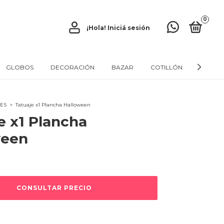
0
¡Hola!
Iniciá sesión
GLOBOS
DECORACIÓN
BAZAR
COTILLÓN
IDEAL 
ES
>
Tatuaje x1 Plancha Halloween
e x1 Plancha
ween