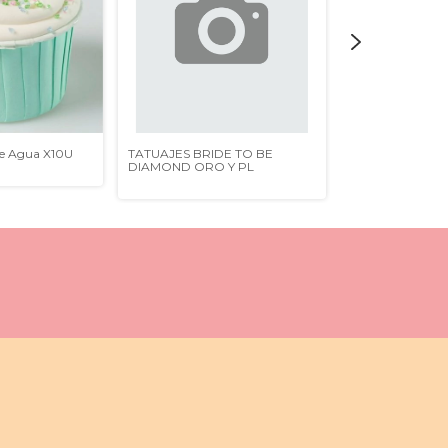
e Agua X10U
TATUAJES BRIDE TO BE
ALZADA PLAST
DIAMOND ORO Y PL
ICED MOCHA