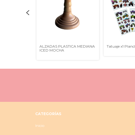
TICA GRANDE
ALZADAS PLASTICA MEDIANA
Tatuaje x1 Plan
ICED MOCHA
CATEGORÍAS
Inicio