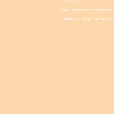
3532432233
mayorista@celebrapartystore.com
Mendoza 1047, local 4, Villa María, 