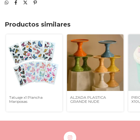
Productos similares
Tatuaje x1 Plancha
ALZADA PLASTICA
PIRO
Mariposas
GRANDE NUDE
X10