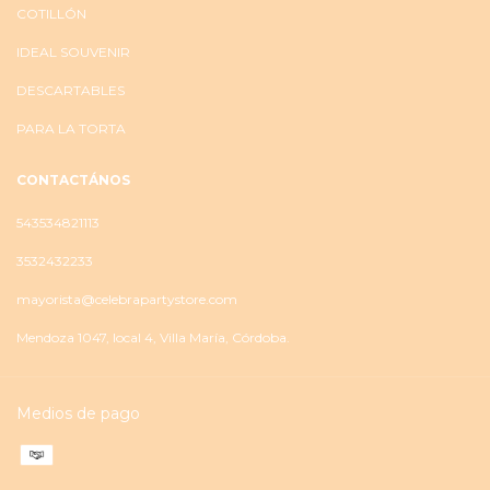
COTILLÓN
IDEAL SOUVENIR
DESCARTABLES
PARA LA TORTA
CONTACTÁNOS
543534821113
3532432233
mayorista@celebrapartystore.com
Mendoza 1047, local 4, Villa María, Córdoba.
Medios de pago